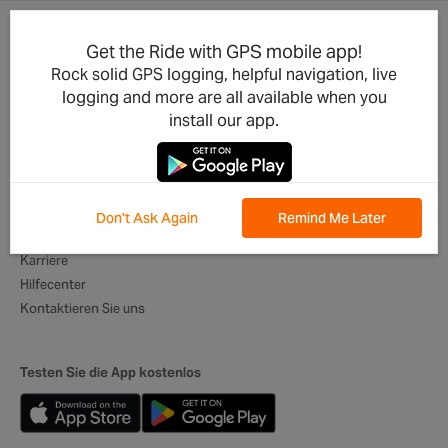
Get the Ride with GPS mobile app!
Produkt-Updates
Für Unternehmen
Rock solid GPS logging, helpful navigation, live
Integrationen
Radsportclubs
logging and more are all available when you
Entwickler
Veranstalter
install our app.
App für Mobilgeräte
Reiseveranstalter
Beste Routen
Digitale Reisepläne
Globale Botschafter
Don't Ask Again
Remind Me Later
Über uns
Karriere
Hilfecenter
Kontaktieren Sie uns
Testen Sie die App kostenlos