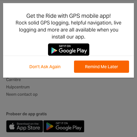
Get the Ride with GPS mobile app!
Productupdates
Voor Bedrijven
Rock solid GPS logging, helpful navigation, live
Integraties
Wielerclubs
logging and more are all available when you
Ontwikkelaars
Evenementorganisatoren
install our app.
Mobiele app
Reisorganisatoren
Beste Routes
Digitale Reisroutes
Wereldwijde ambassadeurs
Don't Ask Again
Remind Me Later
Over ons
Carrière
Hulpcentrum
Neem contact op
Probeer de app gratis