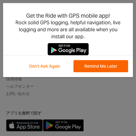
Get the Ride with GPS mobile app!
製品アップデート
法人向け
Rock solid GPS logging, helpful navigation, live
統合
サイクリングクラブ
logging and more are all available when you
開発者向け
イベントオーガナイザー向け
install our app.
モバイルアプリ
ツアーオペレーター向け
ベストオブルート
デジタル行程表
グローバルアンバサダー
Don't Ask Again
Remind Me Later
弊社について
採用情報
ヘルプセンター
お問い合わせ
アプリを無料で試す