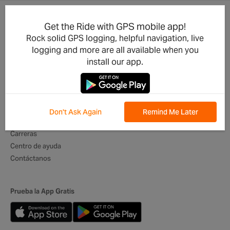
Get the Ride with GPS mobile app!
Actualizaciones del Producto
Para Negocios
Rock solid GPS logging, helpful navigation, live
Integraciones
Clubes de ciclismo
logging and more are all available when you
Desarrolladores
Organizadores de Eventos
install our app.
Aplicación móvil
Operadores de Tours
Lo mejor de Rutas
Itinerarios Digitales
Embajadores globales
Don't Ask Again
Remind Me Later
Quiénes somos
Carreras
Centro de ayuda
Contáctanos
Prueba la App Gratis