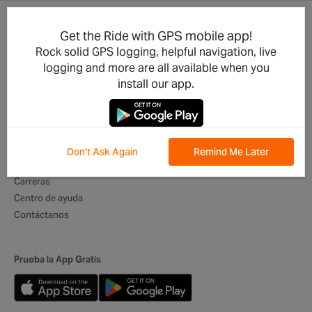
Get the Ride with GPS mobile app!
Actualizaciones del Producto
Para Negocios
Rock solid GPS logging, helpful navigation, live
Integraciones
Clubes de ciclismo
logging and more are all available when you
Desarrolladores
Organizadores de Eventos
install our app.
Aplicación móvil
Operadores de Tours
Lo mejor de Rutas
Itinerarios Digitales
Embajadores globales
Don't Ask Again
Remind Me Later
Quiénes somos
Carreras
Centro de ayuda
Contáctanos
Prueba la App Gratis