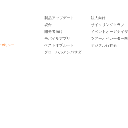
製品アップデート
法人向け
統合
サイクリングクラブ
開発者向け
イベントオーガナイ
モバイルアプリ
ツアーオペレーター
ーポリシー
ベストオブルート
デジタル行程表
グローバルアンバサダー