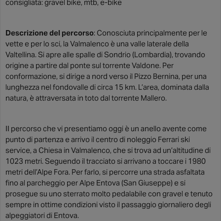
consigliata: gravel bike, mtb, e-bike
Descrizione del percorso
: Conosciuta principalmente per le
vette e per lo sci, la Valmalenco è una valle laterale della
Valtellina. Si apre alle spalle di Sondrio (Lombardia), trovando
origine a partire dal ponte sul torrente Valdone. Per
conformazione, si dirige a nord verso il Pizzo Bernina, per una
lunghezza nel fondovalle di circa 15 km. L’area, dominata dalla
natura, è attraversata in toto dal torrente Mallero.
II percorso che vi presentiamo oggi è un anello avente come
punto di partenza e arrivo il centro di noleggio Ferrari ski
service, a Chiesa in Valmalenco, che si trova ad un’altitudine di
1023 metri. Seguendo il tracciato si arrivano a toccare i 1980
metri dell’Alpe Fora. Per farlo, si percorre una strada asfaltata
fino al parcheggio per Alpe Entova (San Giuseppe) e si
prosegue su uno sterrato molto pedalabile con gravel e tenuto
sempre in ottime condizioni visto il passaggio giornaliero degli
alpeggiatori di Entova.