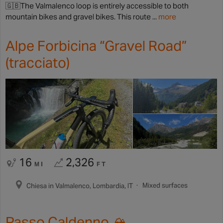
🇬🇧The Valmalenco loop is entirely accessible to both
mountain bikes and gravel bikes. This route ...
more
Alpe Forbicina “Gravel Road”
(tracciato)
16
2,326
MI
FT
Mixed surfaces
Chiesa in Valmalenco, Lombardia, IT
Passo Caldenno 🏔️