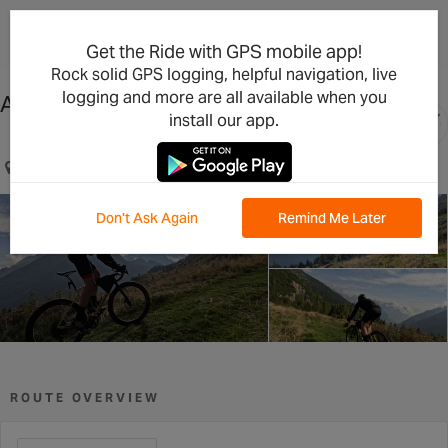
×
Open in the App
Get the Ride with GPS mobile app!
Rock solid GPS logging, helpful navigation, live
logging and more are all available when you
Alpe Fora 🏔️
install our app.
Chiesa in Valmalenco, Lombardia, IT
Don't Ask Again
Remind Me Later
ROUTE OVERVIEW