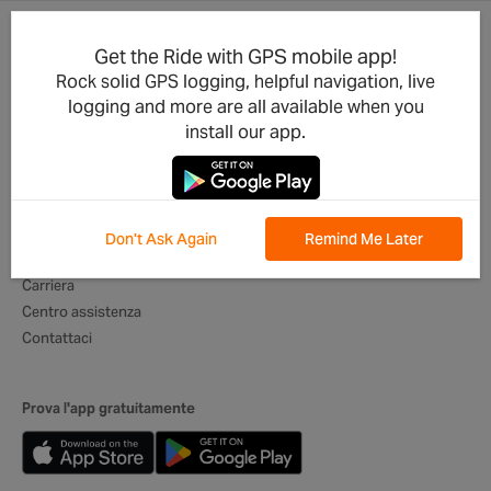
Get the Ride with GPS mobile app!
Aggiornamenti prodotto
Per le aziende
Rock solid GPS logging, helpful navigation, live
Integrazioni
Club di ciclismo
logging and more are all available when you
Sviluppatori
Organizzatori di eventi
install our app.
App per dispositivi mobili
Operatori turistici
Il meglio dei percorsi
Itinerari digitali
Ambasciatori globali
Don't Ask Again
Remind Me Later
Chi siamo
Carriera
Centro assistenza
Contattaci
Prova l'app gratuitamente