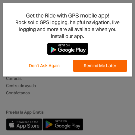
Get the Ride with GPS mobile app!
Actualizaciones del Producto
Para Negocios
Rock solid GPS logging, helpful navigation, live
Integraciones
Clubes de ciclismo
logging and more are all available when you
Desarrolladores
Organizadores de Eventos
install our app.
Aplicación móvil
Operadores de Tours
Lo mejor de Rutas
Itinerarios Digitales
Embajadores globales
Don't Ask Again
Remind Me Later
Quiénes somos
Carreras
Centro de ayuda
Contáctanos
Prueba la App Gratis