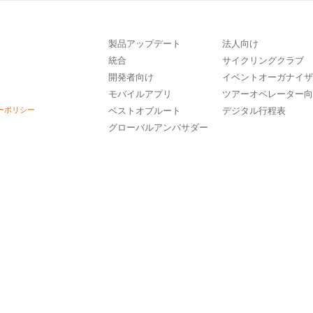
製品アップデート
法人向け
統合
サイクリングクラブ
開発者向け
イベントオーガナイ
モバイルアプリ
ツアーオペレーター
ーポリシー
ベストオブルート
デジタル行程表
グローバルアンバサダー