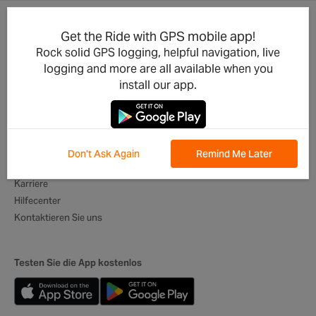
Get the Ride with GPS mobile app!
Produkt-Updates
Für Unternehmen
Rock solid GPS logging, helpful navigation, live
Integrationen
Radsportclubs
logging and more are all available when you
Entwickler
Veranstalter
install our app.
App für Mobilgeräte
Reiseveranstalter
Beste Routen
Digitale Reisepläne
Globale Botschafter
Don't Ask Again
Remind Me Later
Über uns
Karriere
Hilfecenter
Kontaktieren Sie uns
Testen Sie die App kostenlos