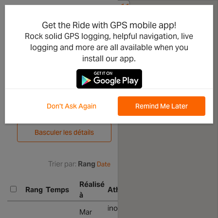
<<
Partager
Pasturana
Get the Ride with GPS mobile app!
Rock solid GPS logging, helpful navigation, live
da
logging and more are all available when you
Basaluzzo
install our app.
Classement
Don't Ask Again
Remind Me Later
Comparez les efforts
Basculer les détails
Trier par:
Rang
Date
Réalisé
Sortie
Rang
Temps
Athlète
à
associée
inos77@
Montrer
Mar
Afficher