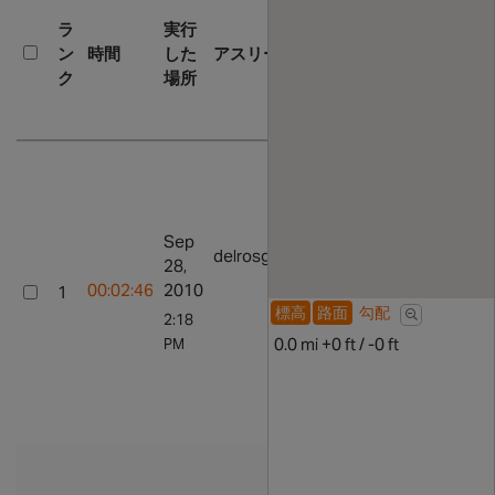
連
ラ
実行
す
ン
時間
した
アスリート
る
ク
場所
ラ
イ
ド
ラ
イ
ド
を
Sep
表
delrosga
全ての努力
28,
示
を表示
00:02:46
2010
1
プロフィー
ラ
標高
路面
勾配
2:18
ルに行く
イ
0.0 mi +0 ft / -0 ft
PM
ド
に
行
く
ラ
イ