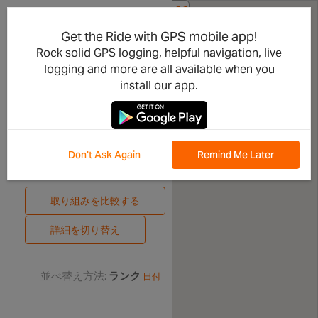
<<
共有する
Mascatagliata
Get the Ride with GPS mobile app!
Rock solid GPS logging, helpful navigation, live
-
logging and more are all available when you
Gambina
install our app.
- Bivio
Tagliolo
Don't Ask Again
Remind Me Later
リーダーボード
取り組みを比較する
詳細を切り替え
並べ替え方法:
ランク
日付
関