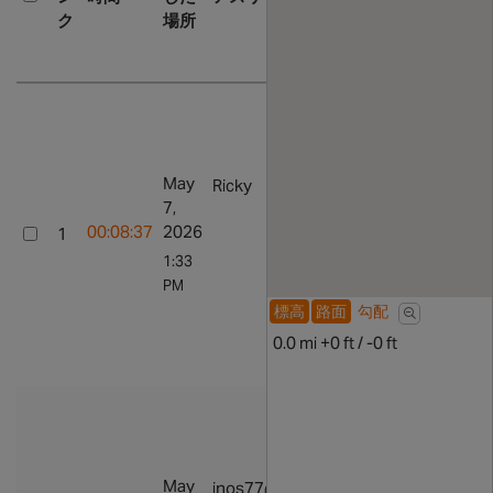
ク
場所
ラ
イ
ド
ラ
イ
ド
を
May
Ricky
全ての努
表
7,
力を表示
示
00:08:37
2026
1
プロフィ
ラ
ールに行
1:33
イ
く
PM
ド
標高
路面
勾配
に
0.0 mi +0 ft / -0 ft
行
く
ラ
イ
ド
を
May
inos77@
全ての努