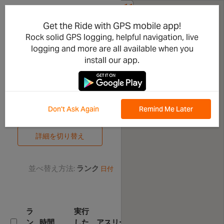
<<
共有する
Gaggina
Get the Ride with GPS mobile app!
Rock solid GPS logging, helpful navigation, live
da
logging and more are all available when you
Mantovana
install our app.
リーダーボード
Don't Ask Again
Remind Me Later
取り組みを比較する
詳細を切り替え
並べ替え方法:
ランク
日付
関
連
ラ
実行
す
ン
時間
した
アスリート
る