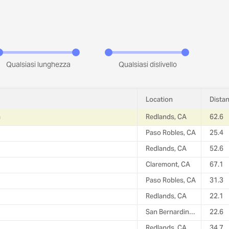
Qualsiasi lunghezza
Qualsiasi dislivello
Location
m
Redlands, CA
62.6
Paso Robles, CA
25.4
Redlands, CA
52.6
Claremont, CA
67.1
Paso Robles, CA
31.3
Redlands, CA
22.1
San Bernardino County, CA
22.6
Redlands, CA
34.7