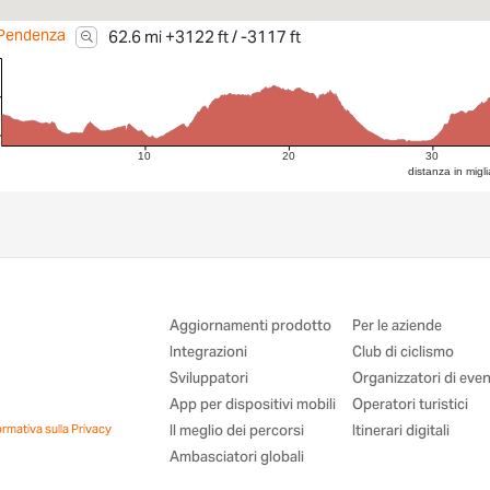
Pendenza
62.6 mi +3122 ft / -3117 ft
10
20
30
distanza in migli
Aggiornamenti prodotto
Per le aziende
Integrazioni
Club di ciclismo
Sviluppatori
Organizzatori di even
App per dispositivi mobili
Operatori turistici
ormativa sulla Privacy
Il meglio dei percorsi
Itinerari digitali
Ambasciatori globali