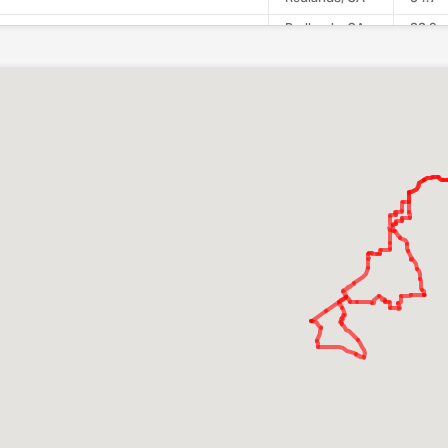
Redlands, CA
33.9
Redlands, CA
36.0
Redlands, CA
59.6
Orange, CA
40.7
Redlands, CA
50.9