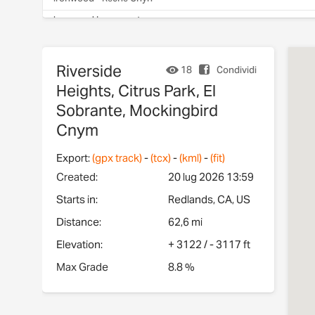
Ironwood Loop west
Mt Rubidoux - SART return
Banning Bench East
Riverside
18
Condividi
Orange to San Clemente Pier - 3
Heights, Citrus Park, El
Sobrante, Mockingbird
Riverview/vanBuren/SART
Cnym
Export:
(gpx track)
-
(tcx)
-
(kml)
-
(fit)
Created:
20 lug 2026 13:59
Starts in:
Redlands, CA, US
Distance:
62,6 mi
Elevation:
+
3122
/ -
3117 ft
Max Grade
8.8 %