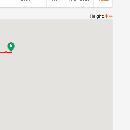
1999
Yes
11-24-2025
Visualizza
Height:
1353
Yes
11-24-2025
Visualizza
3285
Yes
09-16-2025
Visualizza
1194
Yes
09-11-2025
Visualizza
2040
Yes
08-09-2025
Visualizza