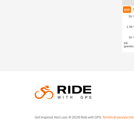
ele
2k
1.5k
1k
ele
(piede)
Get Inspired, Not Lost. © 2026 Ride with GPS.
Termini di servizio
Inf