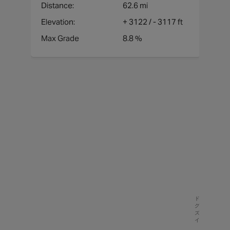
Distance:
62.6 mi
Elevation:
+
3122
/ -
3117 ft
Max Grade
8.8 %
標高
勾配
62.6
mi
+31
ft /
-311
ft
ドラッ
1.8k
グして
ズーム
1.6k
イン
1.4k