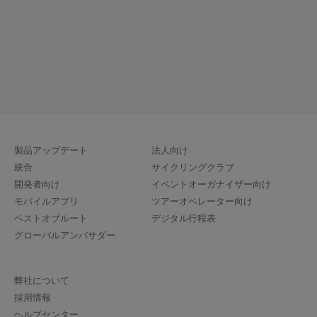
1.2k
1k
標
距
高
(ft)
離
マ
イ
ル
製品アップデート
法人向け
統合
サイクリングクラブ
開発者向け
イベントオーガナイザー向け
モバイルアプリ
ツアーオペレーター向け
ベストオブルート
デジタル行程表
グローバルアンバサダー
弊社について
採用情報
ヘルプセンター