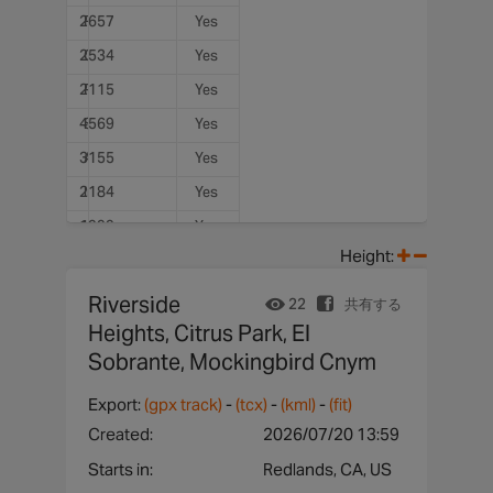
2657
Riverside Heights reverse via SART (copy)
Yes
2534
Claremont to Pasadena Loop Test
Yes
2115
Paso Robles: Templeton-Vineyard-Adelaida Loop (copy)
Yes
4569
Stell's to Angelus Oaks
Yes
3155
Angelus Oaks from Ranger Station
Yes
2184
Ironwood - Reche Cnyn
Yes
1999
Ironwood Loop west
Yes
Height:
1353
Mt Rubidoux - SART return
Yes
3285
Banning Bench East
Yes
Riverside
22
共有する
1194
Orange to San Clemente Pier - 3
Heights, Citrus Park, El
Yes
Sobrante, Mockingbird Cnym
2040
Riverview/vanBuren/SART
Yes
Export:
(gpx track)
-
(tcx)
-
(kml)
-
(fit)
Created:
2026/07/20 13:59
Starts in:
Redlands, CA, US