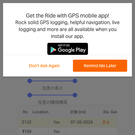
RWBTC'S ROUTES
Get the Ride with GPS mobile app!
Rock solid GPS logging, helpful navigation, live
Name
logging and more are all available when you
install our app.
Location
Don't Ask Again
Remind Me Later
任意の長さ
任意の獲得標高
Ele. Gain (ft)
Route Name
Location
距離 (mi)
3122
Yes
07-20-2026
見る
1168
Paso Robles Morning Ride
Yes